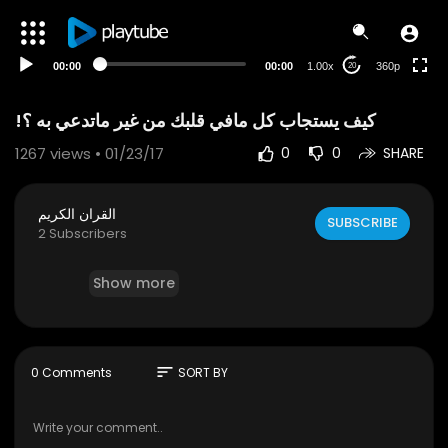
auto
00:00
00:00
1.00x
360p
20
1267
views • 01/23/17
0
0
SHARE
القران الكريم
SUBSCRIBE
2 Subscribers
Show more
sort
0 Comments
SORT BY