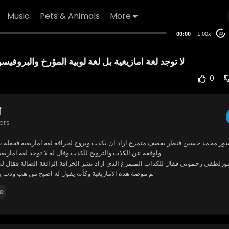
Music
Pets & Animals
More
00:00
1.00x
20
لا توجد لغة امازيغية بل لغة لوبية ⁣المؤرخ والبرو
0
أ
ers
يسور محمد حسين فنطر يقصف متمزغ اراد ان يكذب ويروج لخرافة لغة امازيغية فجعله
واوقفه عن الكذب والترويج للكذب وقال له لا توجد لغة امازيغية
كتورلطفي رحموني فقال للكذاب المتمزغ الذي اراد نشر الخرافة الزائغة الضالة فقال ل
م موضة هذه الامازيغية وكأنه يقول له اصبح من هب ودب ي
ر الخرافات مذهول في الاستوديو وصمت لان سمعة البروفيسور محمد حسين فنطر معر
e
م اجمع كبروفيسور ومؤرخ عالمي ولا يتحدث بالخزعبل
ة الذي كان يروج للخرافة الامازيغية ويحاول صناعة هوية منها الى ان يستشهد بكلام ا
ل كامبس حيث قال لا وجود لعرق بربري ولا لغة بربرية وعلى هذا