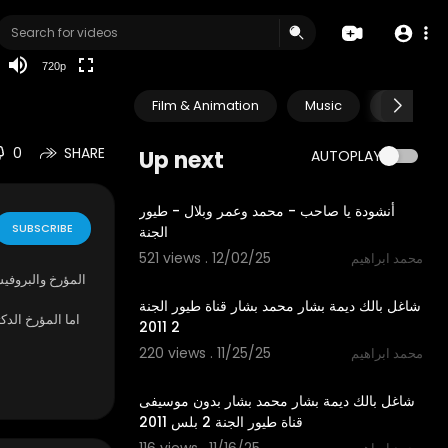
360p
240p
720p
auto
Film & Animation
Music
Pets & A
0
SHARE
Up next
AUTOPLAY
5:30
أنشودة يا صاحب - محمد وعمر وبلال - طيور
SUBSCRIBE
الجنة
521 views . 12/02/25
محمد ابراهيم
4:43
⁣المؤرخ والبروف
شاغل بالك ديمة بشار محمد بشار قناة طيور الجنة
اما المؤرخ الد
2 2011
220 views . 11/25/25
محمد ابراهيم
بقي المتمزغ ناش
4:44
فاضطر منشط الحص
شاغل بالك ديمة بشار محمد بشار بدون موسيفى
قناة طيور الجنة 2 بلس 2011