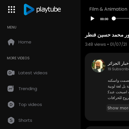
Film & Animation
00:00
MENU
فيسور محمد حسين فنطر
Home
348
views • 01/07/21
MORE VIDEOS
خبار الجزائر
19 Subscrib
Latest videos
 يصمت واسكته
 بل لغة لوبية
Trending
ه اصبحت عندك
روج للخرافات
وفة في العال
Top videos
Show mor
ات والخرافات
لمؤرخ غابريا
Shorts
 اجمع الخبراء