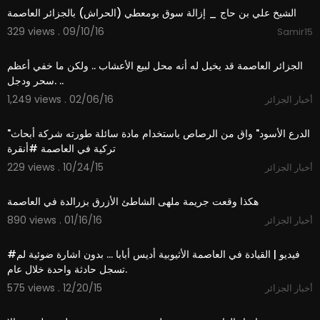
الشيخ علي بن حاج _ إزالة سوق بومعطي (الحراش) بالجزائر العاصمة
329 views . 09/10/16
Samir15
06:23
الجزائر العاصمة قد يخيل له أنه محل لبيع الأعشاب .. ولكن ما خفي أعظم
.سحر ودجل ..
1,249 views . 02/06/16
أخبار الجزائر
02:22
"الدرع الأسود" واق من الرصاص باستخدام مادة سائلة طورته شركة أبحاث
تركية في العاصمة #أنقرة
229 views . 10/24/15
أخبار الجزائر
05:18
هكذا وقعت جريمة ملهى الشاطئ الأزرق بزرالدة في العاصمة
890 views . 01/16/16
أخبار الجزائر
01:55
#فيديو | القيادة في العاصمة الأثيوبية أديس أبابا ... بدون اشارة ضوئية لم
تسجل حادثة واحدة خلال عام.
575 views . 12/20/15
أخبار الجزائر
04:17