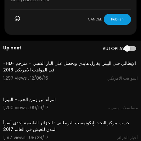
CANCEL
Publish
Up next
AUTOPLAY
06:45
‫الإيطالي فتى البيتزا يغازل هايدي ويحصل على الباز الذهبي - مترجم -HD-
1,297 views . 12/06/16
المواهب الامريكي
01:30
امرأة من زمن الحب - البيتزا
1,200 views . 09/19/17
مسلسلات مصرية
04:39
حسب مركز البحث إيكونمست البريطاني : الجزائر العاصمة إحدى أسوأ
المدن للعيش في العالم 2017
1,197 views . 08/28/17
أخبار الجزائر