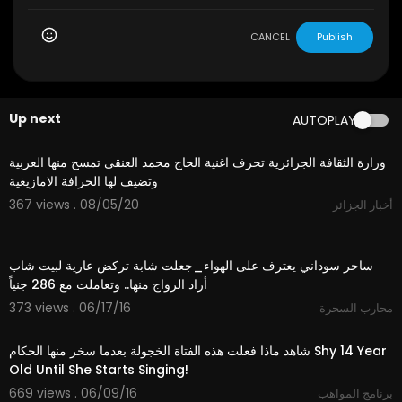
CANCEL
Publish
Up next
AUTOPLAY
2:47
وزارة الثقافة الجزائرية تحرف اغنية الحاج محمد العنقى تمسح منها العربية
وتضيف لها الخرافة الامازيغية
367 views . 08/05/20
أخبار الجزائر
16:34
ساحر سوداني يعترف على الهواء_جعلت شابة تركض عارية لبيت شاب
أراد الزواج منها.. وتعاملت مع 286 جنياً
373 views . 06/17/16
محارب السحرة
07:54
شاهد ماذا فعلت هذه الفتاة الخجولة بعدما سخر منها الحكام Shy 14 Year
Old Until She Starts Singing!
669 views . 06/09/16
برنامج المواهب