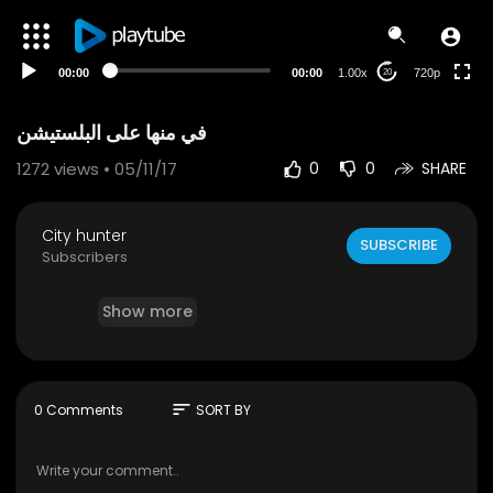
240p
auto
00:00
00:00
1.00x
720p
20
في منها على البلستيشن
1272
views • 05/11/17
0
0
SHARE
City hunter
SUBSCRIBE
Subscribers
Show more
sort
0 Comments
SORT BY