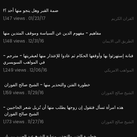
08:27
1,147 views . 01/23/17
القران الكريم
19:10
1,148 views . 12/31/16
الطريق الى الايمان
05:14
‫فنانة إستهزئوا بها وأوقفها الحكام ثم عادوا للإعتذار منها لعبقريتها - مترجم -
1,249 views . 12/06/16
المواهب الامريكي
48:20
1,159 views . 11/29/16
الشيخ صالح الفوزان
01:14
‫هذه امرأة تسأل فتقول إن زوجها يطلب منها أن تُزيل شعر الحاجبين -
1,173 views . 11/27/16
الشيخ صالح الفوزان
11:02