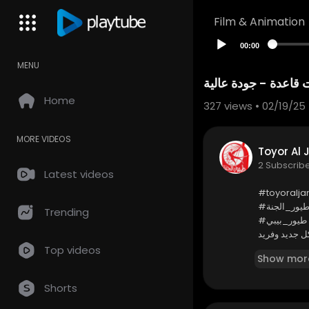
Film & Animation
00:00
MENU
ديمة بشار - برنامج 
Home
327
views • 02/19/25
MORE VIDEOS
2 Subscrib
Latest videos
⁣⁣#toyoralj
#طيور_الجن
Trending
#طيور_بيبي
* كونوا أول
Top videos
Show mor
Shorts