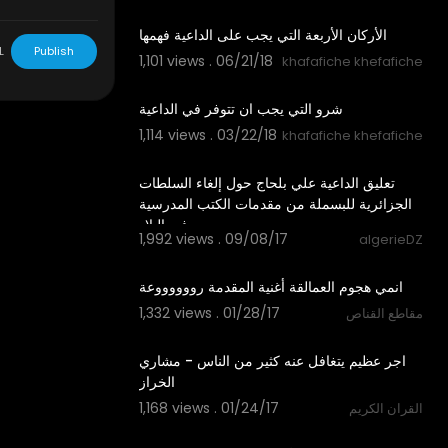
01:06
الأركان الأربعة التي يجب على الداعية فهمها
L
Publish
1,101 views . 06/21/18
khafafiche khefafiche
03:52
شرو التي يجب ان تتوفر في الداعية
1,114 views . 03/22/18
khafafiche khefafiche
07:52
تعليق الداعية علي بلحاج حول إلغاء السلطات
الجزائرية للبسملة من مقدمات الكتب المدرسية
في البلاد
1,992 views . 09/08/17
algerieDZ
01:32
1,332 views . 01/28/17
مقاطع القناص
02:00
‫اجر عظيم يتغافل عنه كثير من الناس - مشاري
1,168 views . 01/24/17
القران الكريم
02:52