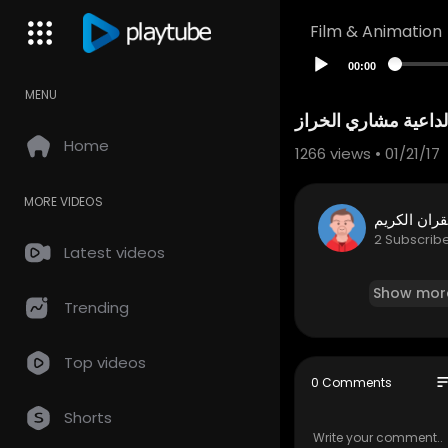
Film & Animation
00:00
MENU
Home
1266
views • 01/21/17
MORE VIDEOS
قران الكريم
2 Subscrib
Latest videos
Show mor
Trending
Top videos
so
0 Comments
Shorts