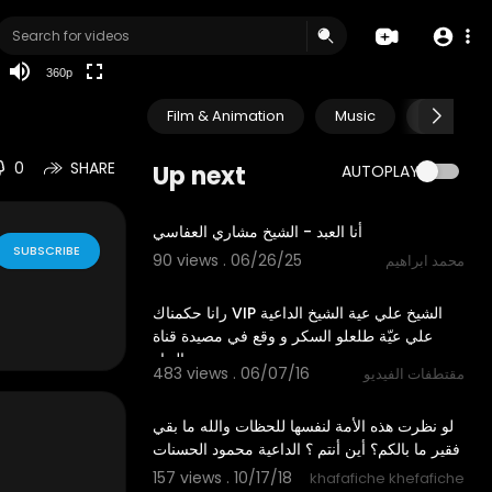
auto
360p
Film & Animation
Music
Pets & A
0
SHARE
Up next
AUTOPLAY
4:24
أنا العبد - الشيخ مشاري العفاسي
SUBSCRIBE
90 views . 06/26/25
محمد ابراهيم
11:29
رانا حكمناك VIP الشيخ علي عية الشيخ الداعية
علي عيّة طلعلو السكر و وقع في مصيدة قناة
النهار
483 views . 06/07/16
مقتطفات الفيديو
03:00
لو نظرت هذه الأمة لنفسها للحظات والله ما بقي
فقير ما بالكم؟ أين أنتم ؟ الداعية محمود الحسنات
157 views . 10/17/18
khafafiche khefafiche