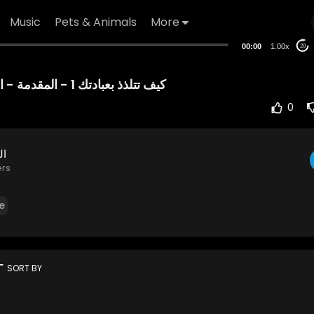
Music
Pets & Animals
More
00:00
1.00x
20
0
ال
ers
e
rt
SORT BY