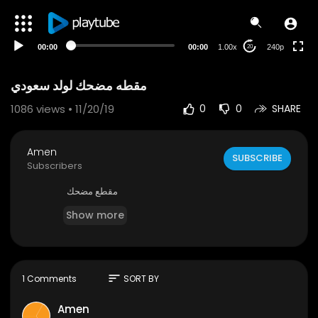
00:00
00:00
1.00x
240p
20
مقطه مضحك لولد سعودي
1086
views • 11/20/19
0
0
SHARE
Amen
SUBSCRIBE
Subscribers
مقطع مضحك
Show more
sort
1 Comments
SORT BY
Amen