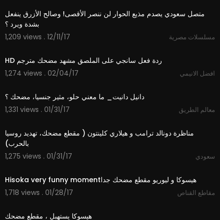
متصل سعودي يصدم مذيع الحوار لن ننصر الأقصى! وصالح الأزرق ينفعل
بشدة ويرد ؟
1,209 views . 12/11/17
مسلسلات مصرية
01:07
1,274 views . 02/04/17
افضل الانيمي
07:32
1,331 views . 01/31/17
معالم الطريق
02:50
‫مناظرة دونالد ترامب و هيلاري كلينتون ( مقطع مضحك، تهديد روسيا
1,275 views . 01/31/17
سعودي
01:08
1,718 views . 01/28/17
مقاطع القناص
01:13