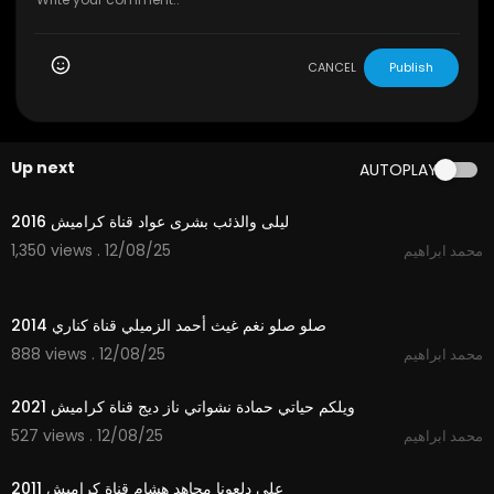
CANCEL
Publish
Up next
AUTOPLAY
4:03
ليلى والذئب بشرى عواد قناة كراميش 2016
1,350 views . 12/08/25
محمد ابراهيم
3:28
صلو صلو نغم غيث أحمد الزميلي قناة كناري 2014
888 views . 12/08/25
محمد ابراهيم
2:55
ويلكم حياتي حمادة نشواتي ناز ديج قناة كراميش 2021
527 views . 12/08/25
محمد ابراهيم
3:44
على دلعونا مجاهد هشام قناة كراميش 2011