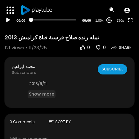
360p
240p
00:00
00:00
1.00x
720p
20
auto
نمله رنده صلاح فرسية قناة كراميش 2013
121
views • 11/23/25
0
0
SHARE
محمد ابراهيم
SUBSCRIBE
Subscribers
2013/5/11
Show more
sort
0 Comments
SORT BY