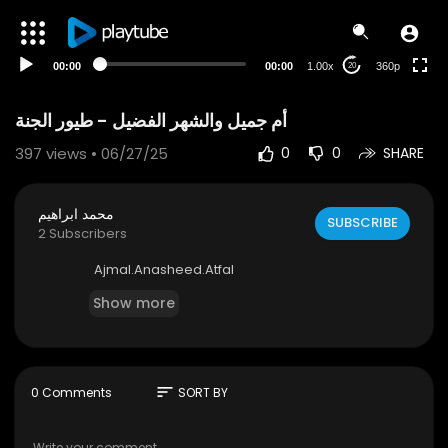
auto
00:00
00:00
1.00x
360p
20
أم جميل والشهر الفضيل - طيور الجنة
397
views • 06/27/25
0
0
SHARE
محمد ابراهيم
SUBSCRIBE
2 Subscribers
⁣⁣⁣⁣Ajmal.Anasheed.Atfal
Show more
sort
0 Comments
SORT BY