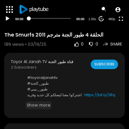
240p
auto
00:00
00:00
1.00x
480p
20
The Smurfs 2011 الحلقة 4 طيور الجنة مترجم
189
views • 03/19/25
0
0
SHARE
Toyor Al Janah TV قناة طيور الجنة
SUBSCRIBE
2 Subscribers
⁣⁣⁣⁣⁣⁣#toyoraljanahtv
#طيور_الجنة
#طيور_بيبي
https://bit.ly/2Rq
اشتركوا معنا ليصلكم كل جديد وفريد :
ZygW
Show more
* كونوا أول من يصله إشعار ليشاهد أحدث فيديو .. واضغطوا
على زر الجرس