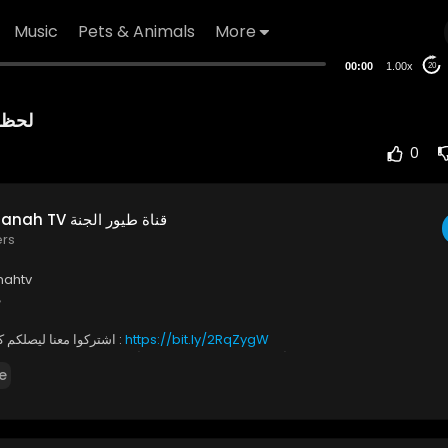
Music
Pets & Animals
More
00:00
1.00x
20
لحظة بس 9 
0
Toyor Al Janah TV قناة طيور الجنة
ers
anahtv
#
https://bit.ly/2RqZygW
اشتركوا معنا ليصلكم كل جديد وفريد :
* كونوا أول من يصله إشعار ليشاهد أحدث فيديو .. واضغطوا ع
e
- يمكنكم مشاهدتنا عبر مدار نايلسات 11258 أفقي | معدل الترميز: 27500 | معامل التصحيح: 5/6
- تابعوا مجموعة قنوات طيور الجنة علي يوتيوب :