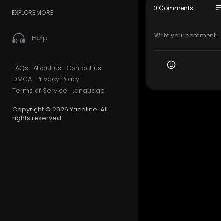
طيور الجنة :
so
0 Comments
EXPLORE MORE
* طيور بيبي :
Help
h
* قناة بلبل :
* عالم جنى :
FAQs
About us
Contact us
DMCA
Privacy Policy
Terms of Service
Language
* طيور زمان :
ر :
Copyright © 2026 Yacoline. All
rights reserved.
ستديو وليد :
لكلام :
h
* زين ويارا :
toyo
: / toyortv
toy