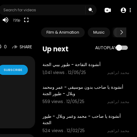
360p
240p
720p
auto
Film & Animation
Music
Pets & A
0
SHARE
Up next
AUTOPLAY
1:12
أنشودة التفاحة - طيور بيبي الجنة
SUBSCRIBE
1,041 views . 12/05/25
محمد ابراهيم
5:30
أنشودة يا صاحب بدون موسيقى - عمر ومحمد
وبلال - طيور الجنة
559 views . 12/05/25
محمد ابراهيم
5:30
أنشودة يا صاحب - محمد وعمر وبلال - طيور
الجنة
524 views . 12/02/25
محمد ابراهيم
3:14