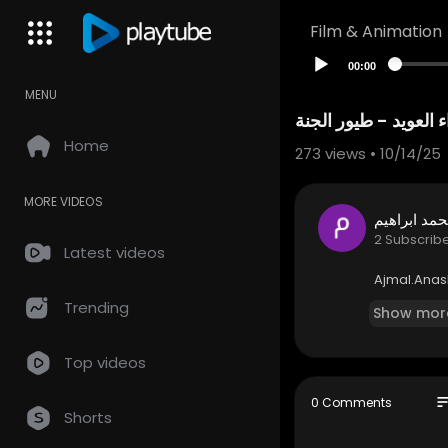
Film & Animation
00:00
MENU
ء العويد - طيور الجنة
Home
273
views • 10/14/25
MORE VIDEOS
مد ابراهيم
2 Subscrib
Latest videos
⁣⁣Ajmal.Ana
Trending
Show mor
Top videos
so
0 Comments
Shorts