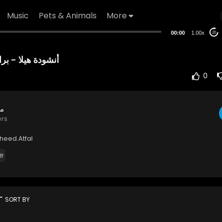
Music
Pets & Animals
More
00:00
1.00x
20
أنشودة هيلا - برا
0
مح
ers
sheed.Atfal
e
rt
SORT BY