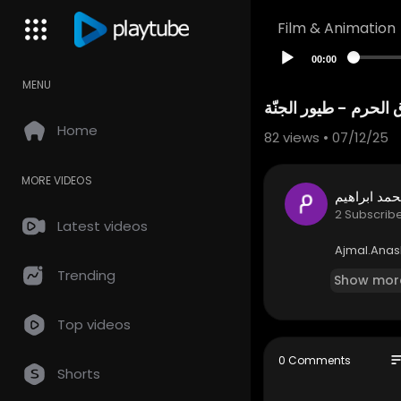
Film & Animation
00:00
MENU
الحرم - طيور الجنّة
Home
82
views • 07/12/25
MORE VIDEOS
مد ابراهيم
2 Subscrib
Latest videos
⁣⁣Ajmal.Ana
Trending
Show mor
Top videos
so
0 Comments
Shorts