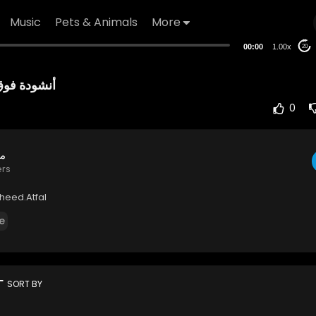
Music
Pets & Animals
More
00:00
1.00x
20
أنشودة فوق 
0
مح
ers
sheed.Atfal
e
rt
SORT BY