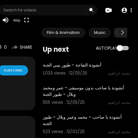
240p
auto
480p
Film & Animation
Music
Pets & A
0
SHARE
Up next
AUTOPLAY
1:12
أنشودة التفاحة - طيور بيبي الجنة
SUBSCRIBE
1,033 views . 12/05/25
محمد ابراهيم
5:30
أنشودة يا صاحب بدون موسيقى - عمر ومحمد
وبلال - طيور الجنة
555 views . 12/05/25
محمد ابراهيم
5:30
أنشودة يا صاحب - محمد وعمر وبلال - طيور
الجنة
523 views . 12/02/25
محمد ابراهيم
3:14