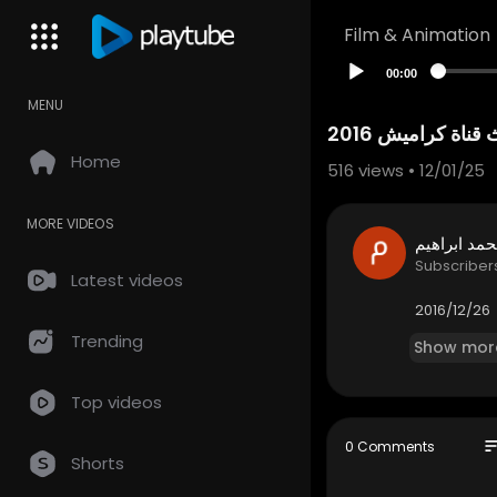
Film & Animation
00:00
MENU
 قناة كراميش 2016
Home
516
views • 12/01/25
MORE VIDEOS
مد ابراهيم
Subscriber
Latest videos
2016/12/26
Trending
Show mor
Top videos
so
0 Comments
Shorts