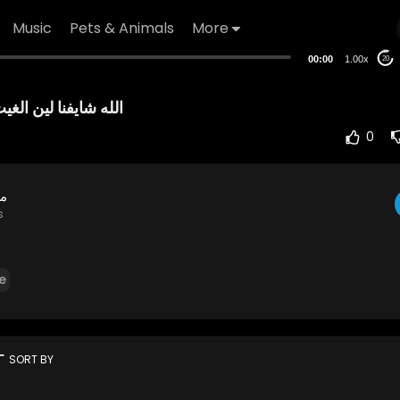
Music
Pets & Animals
More
00:00
1.00x
20
الله شايفنا لين الغيث
0
مح
s
e
rt
SORT BY