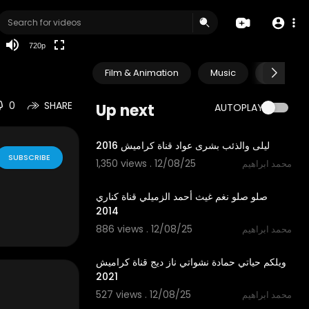
360p
240p
720p
auto
Film & Animation
Music
Pets & A
0
SHARE
Up next
AUTOPLAY
4:03
ليلى والذئب بشرى عواد قناة كراميش 2016
SUBSCRIBE
1,350 views . 12/08/25
محمد ابراهيم
3:28
صلو صلو نغم غيث أحمد الزميلي قناة كناري
2014
886 views . 12/08/25
محمد ابراهيم
2:55
ويلكم حياتي حمادة نشواتي ناز ديج قناة كراميش
2021
527 views . 12/08/25
محمد ابراهيم
3:44