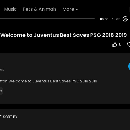
Music
Pets & Animals
More
00:00
1.00x
20
n Welcome to Juventus Best Saves PSG 2018 2019
0
ers
uffon Welcome to Juventus Best Saves PSG 2018 2019
e
rt
SORT BY