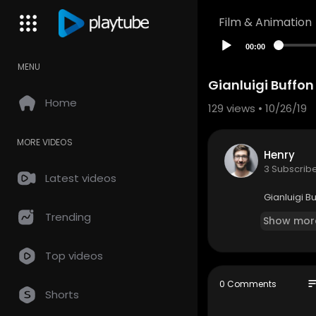
Film & Animation
00:00
MENU
Gianluigi Buffo
Home
129
views • 10/26/19
MORE VIDEOS
Henry
3 Subscrib
Latest videos
Gianluigi B
Trending
Show mor
Top videos
so
0 Comments
Shorts