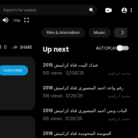
360p
240p
720p
auto
Film & Animation
Music
Pets & A
0
SHARE
Up next
AUTOPLAY
2:15
عندك البيت قناة كراميش 2019
SUBSCRIBE
510 views . 12/08/25
محمد ابراهيم
3:30
رقم واحد احمد المنصوري قناة كراميش 2018
196 views . 11/26/25
محمد ابراهيم
3:15
البنات وبس أحمد المنصوري قناة كراميش 2019
135 views . 11/26/25
محمد ابراهيم
1:30
السوسة المنحوسة قناة كراميش 2018