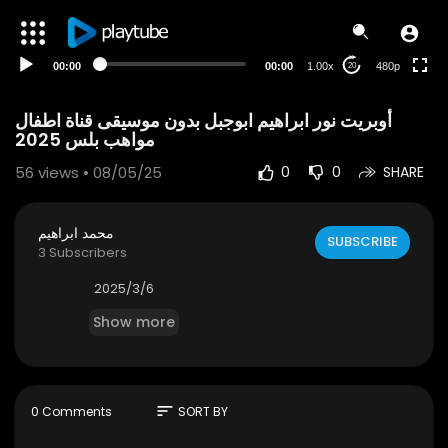
240p
auto
00:00
00:00
1.00x
480p
20
أوبريت نور ابراهيم ابوجبل بدون موسيقى قناة اطفال
مواهب بلس 2025
56
views • 08/05/25
0
0
SHARE
محمد ابراهيم
SUBSCRIBE
3 Subscribers
2025/3/6
Show more
sort
0 Comments
SORT BY