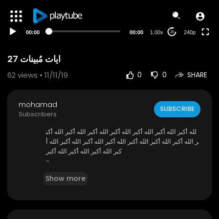
00:00
00:00
1.00x
240p
20
ايات مُبينات 27
62
views • 11/11/19
0
0
SHARE
mohamad
SUBSCRIBE
Subscribers
لله أكبر الله أكبر الله أكبر الله أكبر الله أكبر الله أكبر الله أكب
ر الله أكبر الله أكبر الله أكبر الله أكبر الله أكبر الله أكبر الله أ
كبر الله أكبر الله أكبر الله أكبر
-
السلام عليكم و رحمة الله و بركاته
Show more
هذه هي قناة من قنوات محمد رسول الله على اليوتيوب
https://www.youtube.com/channe....l/UCMaybE
v6LhOCZuqH0
محمد الحربي