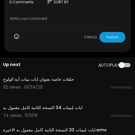
-
sort
0 Comments
SORT BY
CANCEL
Publish
Up next
AUTOPLAY
1:15
حلقات خاصة بعنوان ايات بينات آية الولوج
92 views . 01/24/20
mohamad
2:48
ايات مُبينات 34 النسخة الثانية كامل معمول به
74 views . 11/11/19
mohamad
2:15
ايات مُبينات 33 النسخة الثانية كامل معمول به الاخيرة.wmv