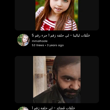
حَلَقَات ليالينا - لي حلقة رَقم 1 جزء رقم 5
mmalhade
53 Views • 3 years ago
حَلَقَات قَصَائِد - لي حلقة رَقم 1