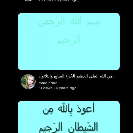
وَحي من الله العَلي العَظيم الجُزء السابِع والثلاثون
mmalhade
51 Views • 6 years ago