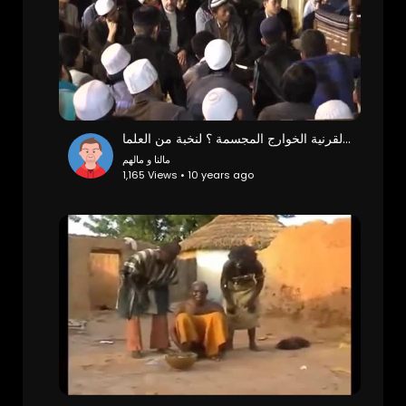
‫هل أبوي النبي في النار كما يردد الوهابية المتسلفة النجدية القرنية الخوارج المجسمة ؟ لنخبة من العلما
مالنا و مالهم
1,165 Views • 10 years ago