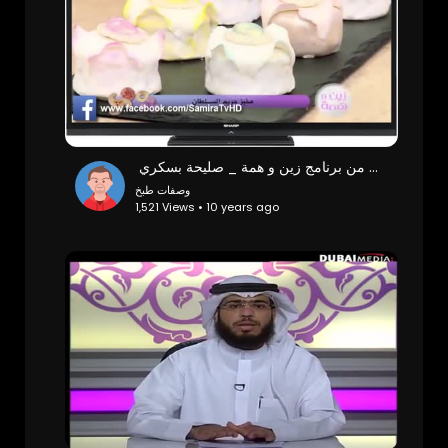
‫مخبز حريم السلطان من برنامج زين و همة _ صليحة بسكري ‬‎
وصفات طبخ
1,521 Views • 10 years ago