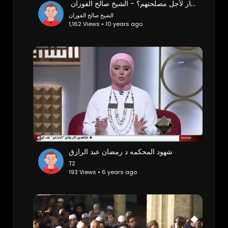
‫أقوم احيانا بضرب أخواني الصغار لأجل مصلحتهم؟ - الشيخ صالح الفوزان ‬‎
الشيخ صالح الفوزان
1,162 Views • 10 years ago
شهود المحكمه د رمضان عبد الرازق
T2
193 Views • 6 years ago