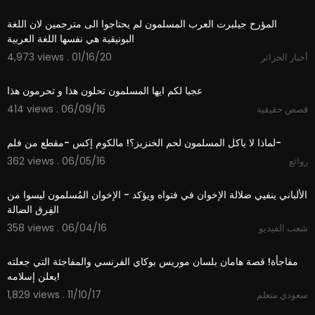
2:31
المؤرخ جيلبرت العرب المسلمون لم يحتاجوا الى مترجمين لان اللغة
البونيقية هي نفسها اللغة العربية
4,973 views . 01/16/20
أخبار الجزائر
01:02
عجبا لكم ايها المسلمون تحلون هذا و تحرمون هذا
414 views . 06/09/16
قصص حقيقية
01:12
لماذا لا ياكل المسلمون لحم الخنزيز؟! مالكوم إكس -مقطع من فلم-
362 views . 06/05/16
روائع
03:55
الألباني ينفيي ضلالة الإخوان في فتواه ويؤكد - الإخوان المُسلمون ليسوا من
الفِرق الضالة
358 views . 06/04/16
شعب الفيديو
03:20
مفاجأة! قصة هامان بلسان موريس بوكاي الفرنسي والمفاجئة التي جعلته
يعلن إسلامه!
1,829 views . 11/10/17
سعودي متعلم
01:13