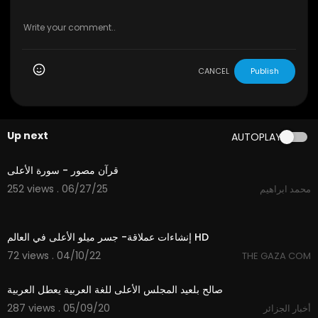
CANCEL
Publish
Up next
AUTOPLAY
1:51
قرآن مصور - سورة الأعلى
252 views . 06/27/25
محمد ابراهيم
46:23
إنشاءات عملاقة- جسر ميلو الأعلى في العالم HD
72 views . 04/10/22
THE GAZA COM
2:05
صالح بلعيد المجلس الأعلى للغة العربية يعطل العربية
287 views . 05/09/20
أخبار الجزائر