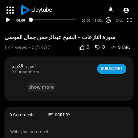
00:00
00:00
1.00x
240p
20
1147
views • 01/24/17
0
0
SHARE
القران الكريم
SUBSCRIBE
2 Subscribers
Show more
sort
0 Comments
SORT BY