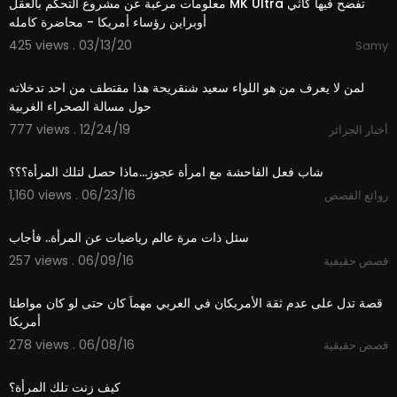
معلومات مرعبة عن مشروع التحكم بالعقل ⁣MK Ultra تفضح فيها كاثي
br>- [7] : http://www2.ed.gov/rschstat/researc
أوبراين رؤساء أمريكا - محاضرة كامله
h/pubs/misconductreview/report.pdf<br>- [8] :
425 views . 03/13/20
Samy
https://www.ncbi.nlm.nih.gov/pubmed/8006699
1:01
<br>- [9] : https://www.ncbi.nlm.nih.gov/pubme
d/7960871
لمن لا يعرف من هو اللواء سعيد شنقريحة هذا مقتطف من احد تدخلاته
حول مسالة الصحراء الغربية
777 views . 12/24/19
أخبار الجزائر
03:36
شاب فعل الفاحشة مع امرأة عجوز...ماذا حصل لتلك المرأة؟؟؟
1,160 views . 06/23/16
روائع القصص
01:01
سئل ذات مرة عالم رياضيات عن المرأة.. فأجاب
257 views . 06/09/16
قصص حقيقية
01:12
قصة تدل على عدم ثقة الأمريكان في العربي مهماَ كان حتى لو كان مواطنا
أمريكا
278 views . 06/08/16
قصص حقيقية
01:34
كيف زنت تلك المرأة؟