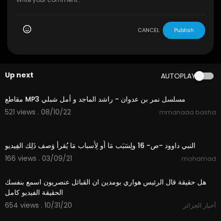
CANCEL
Publish
Up next
AUTOPLAY
14:37
مقاطع MP3 مسلسل نمر بن عدوان - راشد الماجد و أمل شبلي
521 views . 08/10/22
mmanaaa basha
0:38
النبي داوود -ص- 16 ولِسَبَب مَا أَو لِأَسباب مَا يُقرأ وَصف ذَلِك الفِيديو
166 views . 03/09/21
mohamad
3:31
هل حقيقة قال الرئيس هواري بومدين ان القبائل عنصريون اسمع بنفسك
الحقيقة الفيديو كامل
654 views . 10/31/20
أخبار الجزائر
58:29