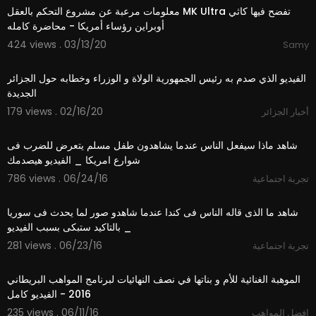
معلومات مرعبة عن مشروع التحكم بالعقل ⁣MK Ultra تفضح فيها كاثي
أوبراين رؤساء أمريكا - محاضرة كامله
424 views . 03/13/20
Samy
1:23:54
الفيديو الذي صدم به رئيس الجمهورية الولاة و الوزراء وخطابه حول الجزائر
الجديدة
179 views . 02/16/20
أخبار الجزائر
03:29
شاهد ماذا سيفعل الناس عندما يشاهدون طفل مسلم يتعرض للضرب فى
شوارع امريكا _ الفيديو هيصدمك
786 views . 06/24/16
تجربة اجتماعية
03:07
شاهد ما الذى قاله الناس فى كندا عندما شاهدو صور لما يحدث فى سوريا
_ بالتاكيد ستبكى بسبب الفيديو
281 views . 06/23/16
تجربة اجتماعية
05:04
الموهبة الغنائية للأم و بناتها في نصف النهائيات لبرنامج المواهب البريطاني
2016 - الفيديو كامل
235 views . 06/11/16
افضل المواهب