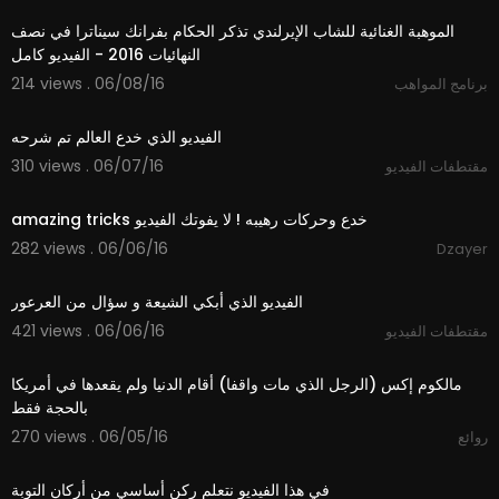
الموهبة الغنائية للشاب الإيرلندي تذكر الحكام بفرانك سيناترا في نصف
النهائيات 2016 - الفيديو كامل
214 views . 06/08/16
برنامج المواهب
04:26
310 views . 06/07/16
مقتطفات الفيديو
10:20
amazing tricks خدع وحركات رهيبه ! لا يفوتك الفيديو
282 views . 06/06/16
Dzayer
02:22
الفيديو الذي أبكي الشيعة و سؤال من العرعور
421 views . 06/06/16
مقتطفات الفيديو
01:19
مالكوم إكس (الرجل الذي مات واقفا) أقام الدنيا ولم يقعدها في أمريكا
بالحجة فقط
270 views . 06/05/16
روائع
01:16
في هذا الفيديو نتعلم ركن أساسي من أركان التوبة