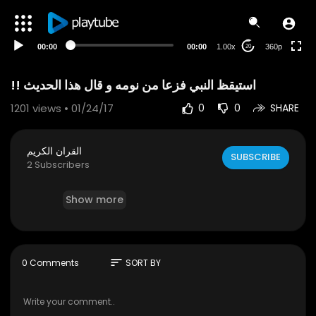
auto
00:00
00:00
1.00x
360p
20
1201
views • 01/24/17
0
0
SHARE
القران الكريم
SUBSCRIBE
2 Subscribers
Show more
sort
0 Comments
SORT BY