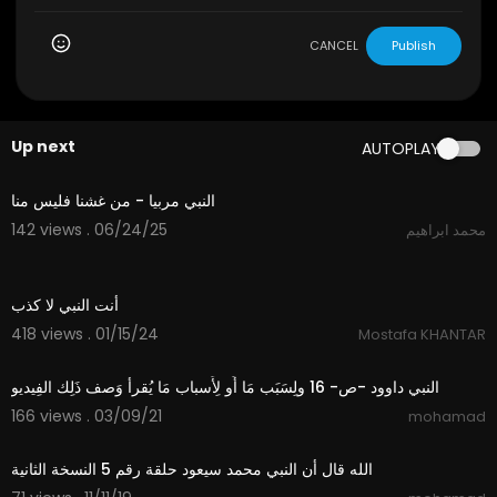
CANCEL
Publish
Up next
AUTOPLAY
1:11
النبي مربيا - من غشنا فليس منا
142 views . 06/24/25
محمد ابراهيم
2:46
أنت النبي لا كذب
418 views . 01/15/24
Mostafa KHANTAR
0:38
النبي داوود -ص- 16 ولِسَبَب مَا أَو لِأَسباب مَا يُقرأ وَصف ذَلِك الفِيديو
166 views . 03/09/21
mohamad
1:14
الله قال أن النبي محمد سيعود حلقة رقم 5 النسخة الثانية