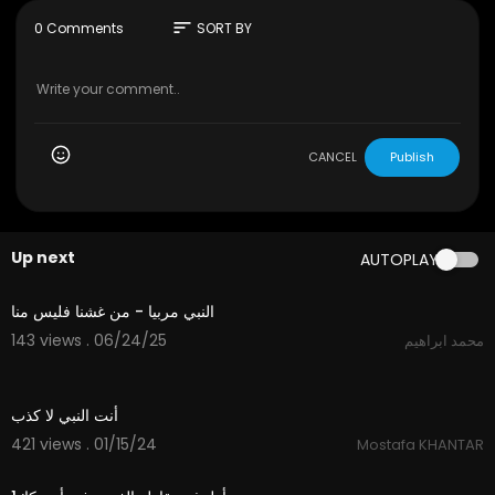
sort
0 Comments
SORT BY
CANCEL
Publish
Up next
AUTOPLAY
1:11
النبي مربيا - من غشنا فليس منا
143 views . 06/24/25
محمد ابراهيم
2:46
أنت النبي لا كذب
421 views . 01/15/24
Mostafa KHANTAR
10:00