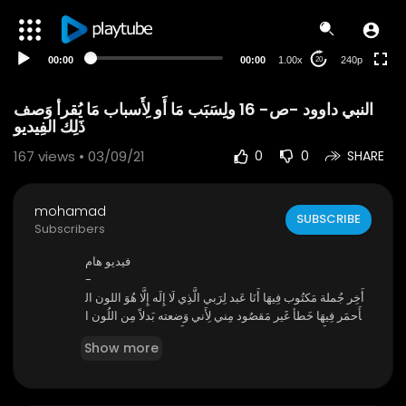
00:00
00:00
1.00x
240p
20
النبي داوود -ص- 16 ولِسَبَب مَا أَو لِأَسباب مَا يُقرأ وَصف
ذَلِك الفِيديو
167
views • 03/09/21
0
0
SHARE
mohamad
SUBSCRIBE
Subscribers
فيديو هام
-
⁣أَخِر جُملة مَكتُوب فِيهَا أَنَا عَبد لِرَبي الَّذِي لَا إِلَه إِلَّا هُوَ اللون ال
أَحمَر فِيهَا خَطأ غَير مَقصُود مِني لِأَني وَضعته بَدلاً مِن اللُون ا
لأَزرَق السَمَائي الفاتح فَيُبَدَل بِالأَزرَق السَمَائي الفَاتِح
Show more