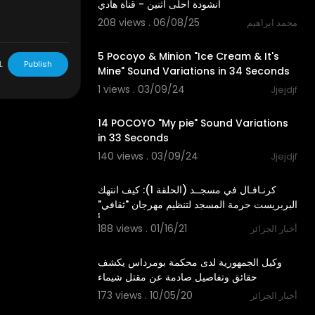
أنشودة أحلى اثنين - قناة هادي
208 views . 06/08/25
محمد ابراهيم
0:33
5 Pocoyo & Minion "Ice Cream & It's
L
Publish
Mine" Sound Variations in 34 Seconds
1 views . 03/09/24
Jjejdjf
0:32
14 POCOYO "My pie" Sound Variations
in 33 Seconds
140 views . 03/09/24
Jjejdjf
3:56
⁣كرنـافـال في مسجــد⁣ (الحلقة 1): كيف انتهك
البربريست حرمة المسجد لتنظيم مهرجان "ثقافي"
بأ
188 views . 01/16/21
أخبار الجزائر
5:33
⁣وكيل الجمهورية لدى محكمة بومرداس يكشف
حقائق وتفاصيل صادمة عن مقتل شيماء
173 views . 10/05/20
أخبار الجزائر
6:23