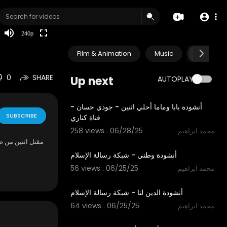
240p
Film & Animation
Music
Pets & A
0
SHARE
Up next
AUTOPLAY
3:26
أنشودة بابا وماما أحلي اثنين - جودي حسان -
SUBSCRIBE
قناة كناري
258 views . 06/28/25
محمد ابراهيم
1:47
مقتل اثنين من ص
أنشودة وطني - شبكة رسالة الإسلام
56 views . 06/25/25
محمد ابراهيم
2:52
أنشودة الدين لنا - شبكة رسالة الإسلام
64 views . 06/25/25
محمد ابراهيم
5:45