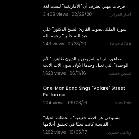
فرحات مهني يعترف أن "الأمازيغية" ليست لغة
3,408 views . 02/28/20
أخبار الجزائر
6:10
سورة الملك .بصوت القارئ الشيخ الدكتور" علي
عبد الله جابر " رحمه الله
243 views . 01/23/20
boya4744
10:10
صاعق: الربا و القروض و الديون ظاهرة "الأم
الوحيدة" التي تعيل وحدها الأولاد بدون الأب الانت
1,623 views . 06/11/16
قصص حقيقية
01:03
One-Man Band Sings "Volare" Street
Performer
204 views . 06/03/16
NowThis
05:51
"مستوحى عن قصة حقيقية" .. لحظات الحياة
القاسية كانت سببًا في تحقيق أحلامها ..
1,262 views . 10/05/17
وثائقي حصري
04:02