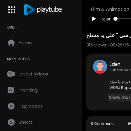
Film & Animation
00:00
MENU
ي سي " على يد مسلح
Home
316
views • 08/26/15
MORE VIDEOS
Eden
Subscriber
Latest videos
يرجينيا صباح
Trending
Show mor
Top videos
Shorts
so
0 Comments