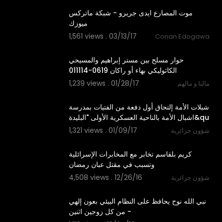
موت المصارع ايدى جريرو - شبكة ماتركس
ميوزك
1,561 views . 03/13/17
Conan Edogawa
42:50
‫حوار مسلح بين مستر إبراهيم والمسيحي
1,239 views . 01/28/17
مالنا و مالهم
02:54
شبلات الأمة إلتحاق أول دفعة من الفتيات بمدرسة
اشبال الأمة بالناحية العسكرية الأولى "البليدة&qu
1,321 views . 01/09/17
شؤون جزائرية
06:51
كريم بلقاسم تخابر مع المخابرات الإسرائلية
وتسبب في مقتل عبان رمضان
4,508 views . 12/26/16
شؤون جزائرية
01:47
‫نبي الله نوح يحافظ على النظام البيئي بعون إلهي