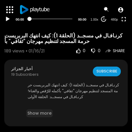
240p
auto
00:00
00:00
1.00x
480p
20
⁣كرنـافـال في مسجــد⁣ (الحلقة 1): كيف انتهك البربريست
حرمة المسجد لتنظيم مهرجان "ثقافي" بأ
189
views • 01/16/21
0
0
SHARE
أخبار الجزائر
SUBSCRIBE
19 Subscribers
⁣كرنـافـال في مسجــد⁣ (الحلقة 1): كيف انتهك البربريست حر
مة المسجد لتنظيم مهرجان "ثقافي" بأكمله للرّقص والغناء!
⁣كرنـافـال في مسجــد: الحلقة الأولى
#كرنافال_في_مسجد: كيف انتهك البربريست حرمة المس
Show more
جد لتنظيم مهرجان "ثقافي" بأكمله للرّقص والغناء! (الحلقة ا
لأولى) ♓🇨🇵👈🏻 بالدّليل أن الجزائر تواجه تطرّفا خطيراً للب
ربريست الّذين تعدّوا كلّ الحدود وأن سياسة التّعتيم والتّستّر