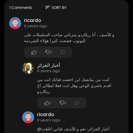
الّتي تنتهجها الدّولة لصالحهم لم تعد تجدي نفعاً! #ممنجل_ال
زواف
sort
1 Comments
SORT BY
ricardo
6 years ago
و للأسف ، أنا ريكاردو منزناتي صاحب السلسلات على
اليوتوب فضحت كثيرا هؤلاء الشرذمة
1
0
أخبار الجزائر
6 years ago
كنت من متابعيك اين اختفت قناتك انت من
اقدم ناشري الوعي وهل انت فعلا ايطالي اخ
ريكاردو
0
0
ricardo
6 years ago
@أخبار الجزائر: نعم و للأسف قناتي اغلقت