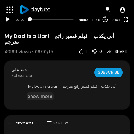
00:00
00:00
1.00x
240p
20
My Dad is a Liar! - أبى يكذب - فيلم قصير رائع
مترجم
401911
views • 09/10/15
1
0
SHARE
احمد على
SUBSCRIBE
Subscribers
My Dad is a Liar! - أبى يكذب - فيلم قصير رائع مترجم
Show more
sort
0 Comments
SORT BY