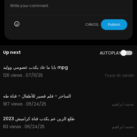
CANCEL
Publish
Up next
AUTOPLAY
2:51
بابا ما عاد يكذب عصومي ووليد mpg
126 views . 07/11/25
Toyor Al Janah
8:39
الساحر - فلم قصير للأطفال - قناة طه
187 views . 06/24/25
محمد ابراهيم
2:04
طلع الزين عم يكذب قناة كراميش 2023
83 views . 06/24/25
محمد ابراهيم
2:04