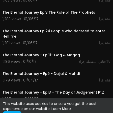
1,163 views . 01/06/17
قناة إقرأ
23:10
The Eternal Journey Ep 3 The Role of The Prophets
1,283 views . 01/06/17
قناة إقرأ
23:51
The Eternal Journey Ep 24 People who decreed to enter
Hell fire
1,201 views . 01/06/17
قناة إقرأ
27:41
The Eternal Journey - Ep 11- Gog & Magog
1,186 views . 01/10/17
قناتي المفضلة إقراء TV
24:43
The Eternal Journey - Ep9 - Dajjal & Mahdi
1,179 views . 01/04/17
قناة إقرأ
26:27
The Eternal Journey - Ep13 - The Day of Judgement Pt2
1,207 views . 01/03/17
الطريق الى الايمان
This website uses cookies to ensure you get the best
experience on our website.
Learn More