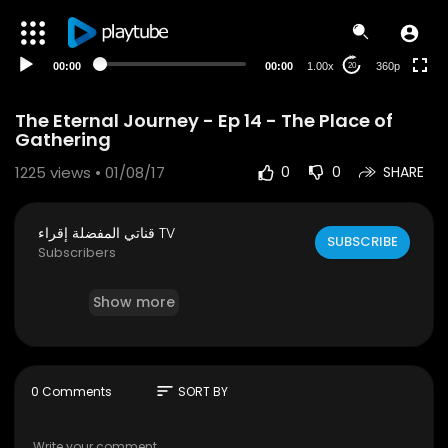
auto
00:00
00:00
1.00x
360p
20
The Eternal Journey - Ep 14 - The Place of
Gathering
1225
views • 01/08/17
0
0
SHARE
قناتي المفضلة إقراء TV
SUBSCRIBE
Subscribers
Show more
sort
0 Comments
SORT BY