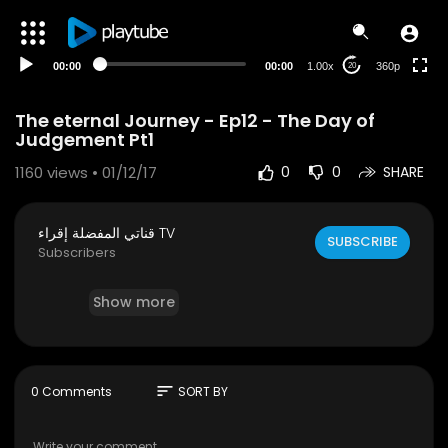
auto
00:00
00:00
1.00x
360p
20
The eternal Journey - Ep12 - The Day of
Judgement Pt1
1160
views • 01/12/17
0
0
SHARE
قناتي المفضلة إقراء TV
SUBSCRIBE
Subscribers
Show more
sort
0 Comments
SORT BY