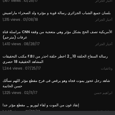
1,167 views . 10/25/17
أخبار الجزائر
04:31
بلسان جميع الشباب الجزائري رسالة قوية و مؤثرة ولد الصحراء ماراضيش
1,315 views . 01/08/18
أخبار الجزائر
01:09
مراسلة قناة CNN الأمريكية تصف الحج بشكل مؤثر وهي متعجبة من وقفة
عرفات (مترجم)
1,410 views . 08/28/17
أخبار الجزائر
23:04
مكتب التحقيقات F.B.I رسالة السفاح الحلقة 10_2 اخطر حلقة احذر من
المشاهد الحقيقية 18 حصري
1,244 views . 07/25/17
وثائقيات
00:55
شاهد رجل عجوز يموت فجاه وهو يرقص فى فرح مقطع مؤثر اللهم نسألك
حسن الخاتمة
1,325 views . 02/11/17
ابراهيم حسن
02:43
1,448 views . 01/28/17
مقاطع القناص