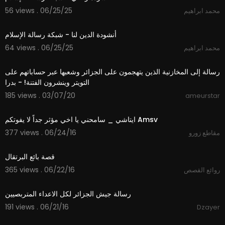
56 views . 06/25/25
محمد ابراهيم
2:52
أنشودة الدين لنا - شبكة رسالة الإسلام
64 views . 06/25/25
محمد ابراهيم
2:20
رسالة إلى المخازنية الذين يتهجمون على الجزائر وشعبها عبر حساباتهم على
التويتر وينشرون الفتنة! - بدرا
185 views . 03/07/20
ameurstar
05:29
ايتاشي _ سامحني يا اخي مؤثر جداً لا يفوتكم Amsv
377 views . 06/24/16
مقاطع زورو
01:12
قصة بائع البرتقال
365 views . 06/22/16
روائع القصص
04:26
رسالة جيش الجزائر لكل الاعداء المتربصيين
191 views . 06/21/16
Dzayer
13:18