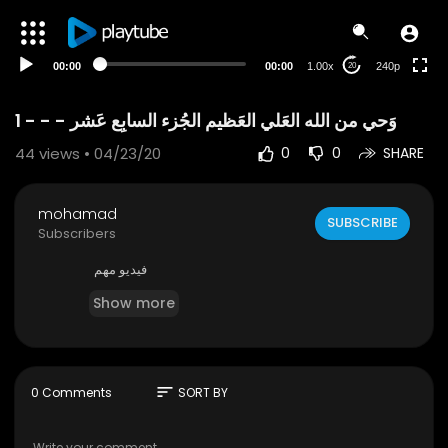
00:00
00:00
1.00x
240p
20
وَحي من الله العَلي العَظيم الجُزء السابِع عَشر - - - 1
44
views • 04/23/20
0
0
SHARE
mohamad
SUBSCRIBE
Subscribers
فيديو مهم
Show more
sort
0 Comments
SORT BY