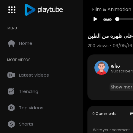
Film & Animation
00:00
MENU
 على ظهره من الطين
Home
200
views • 06/05/16
MORE VIDEOS
روائع
Subscriber
Latest videos
Show mor
Trending
Top videos
so
0 Comments
Shorts