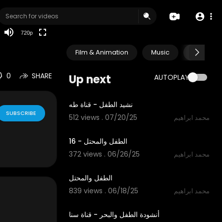
240p
auto
720p
Film & Animation
Music
Pets & A
0
SHARE
Up next
AUTOPLAY
2:48
نشيد الطفل - قناة طه
SUBSCRIBE
512 views . 07/20/25
محمد ابراهيم
2:31
الطفل والمحتل - 16
372 views . 06/26/25
محمد ابراهيم
11:53
الطفل والمحتل
839 views . 06/18/25
محمد ابراهيم
4:05
أنشودة الطفل والبحر - قناة سنا