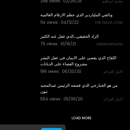
398 views . 02/26/25
محمد ابراهيم
38:08
وثائقي الملياردير الذي حطم الارقام العالمية
114 views . 04/12/22
THE GAZA COM
4:04
⁣الزاد الحقيقي...الذي غفل عنه الكثير
75 views . 10/16/21
talbikhefache
4:38
اللقاح الذي يقضي على الايمان في عقل البشر
مشروع القضاء على الديانات
196 views . 06/20/20
أخبار الجزائر
11:27
من هو الخبارجي الذي قصفه الرئيس عبدالمجيد
تبون
564 views . 05/06/20
أخبار الجزائر
LOAD MORE