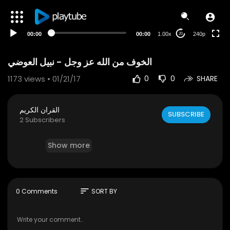
00:00
00:00
1.00x
240p
20
1173
views • 01/21/17
0
0
SHARE
القران الكريم
SUBSCRIBE
2 Subscribers
Show more
sort
0 Comments
SORT BY