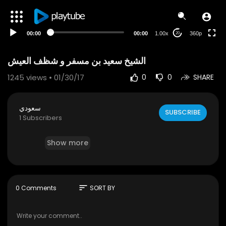
auto
00:00
00:00
1.00x
360p
20
1245
views • 01/30/17
0
0
SHARE
سعودي
SUBSCRIBE
1 Subscribers
Show more
sort
0 Comments
SORT BY