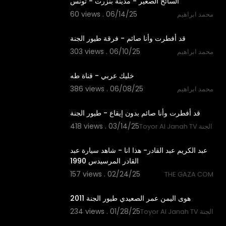
السائح الصغير - مدينة بنزرت - تونس
60 views . 06/14/25
محمد ابراهيم
2:11
قد أفطرت وأنا صائم - فرقة طيور الجنة
303 views . 06/10/25
محمد ابراهيم
4:06
خليك عربي - قناة طه
386 views . 06/08/25
محمد ابراهيم
1:56
قد أفطرت وأنا صائم بدون إيقاع - طيور الجنة
418 views . 03/14/25
Toyor  قناة طيور الجنة
14:07
عبد الكريم عبد القادر- هذا انا - شاهد سيارة عبد
القادر المرسيدس 1990
157 views . 02/24/25
THE GAZA COM
3:17
234 views . 01/28/25
Toyor قناة طيور الجنة
3:04