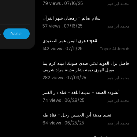
79 views . 07/16/25
محمد ابراهيم
1:01
سلام صائم - رمضان شهر القرآن
57 views . 07/16/25
محمد ابراهيم
3:02
L
Publish
هوى اليمن عمر الصعيدي mp4
142 views . 07/11/25
Toyor Al Janah
12:14
فاصل براء العويد ثلاثي صدى صوتك امينة كرم يما
مويل الهوى ديمة بشار مدينة مراد شريف
282 views . 07/03/25
محمد ابراهيم
2:29
أنشودة الصفة - مدينة اللغة - قناة دار القمر
74 views . 06/28/25
محمد ابراهيم
3:00
نشيد مدينة أين الحسين رحل - قناة طه
64 views . 06/25/25
محمد ابراهيم
1:16