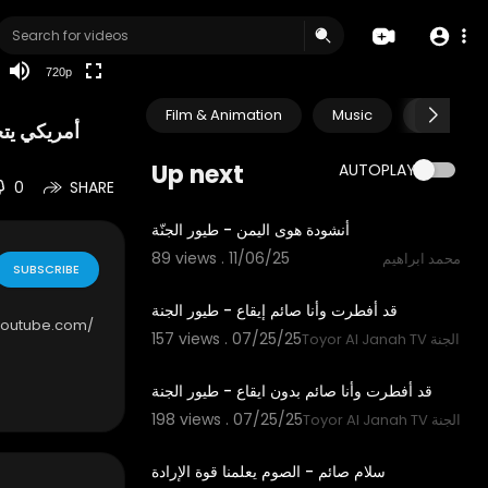
240p
auto
720p
Film & Animation
Music
Pets & A
أمريكي يت
Up next
AUTOPLAY
0
SHARE
3:03
أنشودة هوى اليمن - طيور الجنّة
89 views . 11/06/25
محمد ابراهيم
SUBSCRIBE
1:58
قد أفطرت وأنا صائم إيقاع - طيور الجنة
157 views . 07/25/25
Toyor قناة طيور الجنة
2:04
قد أفطرت وأنا صائم بدون ايقاع - طيور الجنة
198 views . 07/25/25
Toyor قناة طيور الجنة
0:42
سلام صائم - الصوم يعلمنا قوة الإرادة