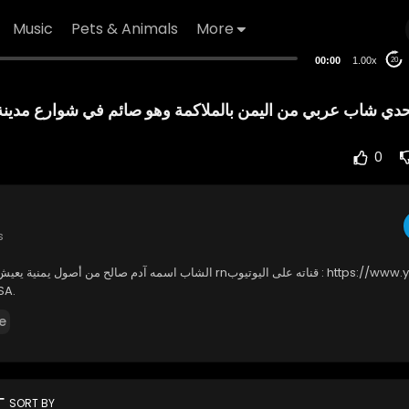
Music
Pets & Animals
More
00:00
1.00x
20
حدي شاب عربي من اليمن بالملاكمة وهو صائم في شوارع مدينة
0
s
SA.
e
rt
SORT BY