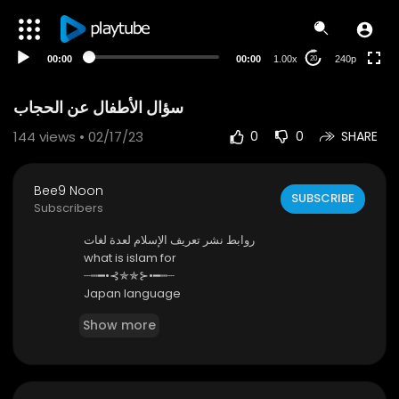
00:00
00:00
1.00x
240p
20
سؤال الأطفال عن الحجاب
144
views • 02/17/23
0
0
SHARE
Bee9 Noon
SUBSCRIBE
Subscribers
روابط نشر تعريف الإسلام لعدة لغات
⁣what is islam for
┈┉━•⊰✯✯⊱•━┉┈
Japan language
https://justpaste.it/4jq8j
Show more
┈┉━•⊰✯✯⊱•━┉┈
English language
https://jpst.it/2wWMC
┈┉━•⊰✯✯⊱•━┉┈