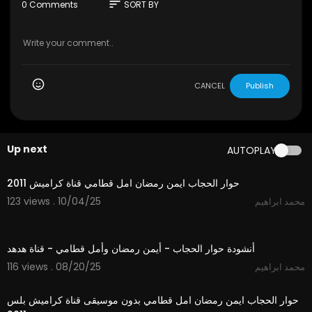
China language
sort
0 Comments
SORT BY
https://jpst.it/2wWEz
⁣Korea language
https://justpaste.it/7lc42
┈┉━•⊰✯✯⊱•━┉┈
OR
ViệtNam language
CANCEL
Publish
https://justpaste.it/685og
OR
┈┉━•⊰✯✯⊱•━┉┈
Spain language
Up next
AUTOPLAY
https://justpaste.it/9go3n
5:14
OR
Netherlands language
حوار الحجاب ايمن رمضان امل قطامي قناة كراميش 2011
https://justpaste.it/6x9ku
123 views . 10/04/25
محمد ابراهيم
┈┉━•⊰✯✯⊱•━┉┈
OR
5:11
https://wp.me/Pddl0w-1F
أنشودة حوار الحجاب - أيمن رمضان وأمل قطامي - قناة هدهد
┈┉━•⊰✯✯⊱•━┉┈
Please. Do you can you sent to your loved one o
116 views . 08/20/25
محمد ابراهيم
5:13
r your friends
thank you
حوار الحجاب ايمن رمضان امل قطامي بدون موسيقى قناة كراميش بلس