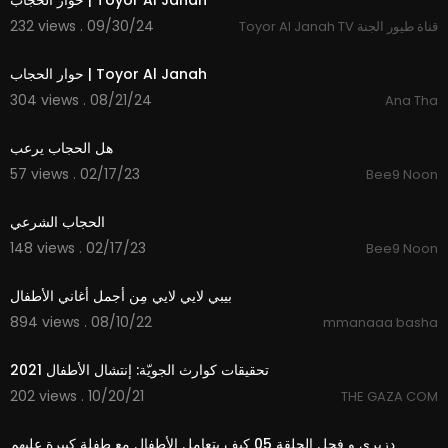
حوار الحجاب | Toyor Al Janah
232 views . 09/30/24
Toyor Al Janah TV قناة طيور الجنة
5:12
حوار الحجاب | Toyor Al Janah
304 views . 08/21/24
Ana Tha
3:26
هل الحجاب يرعب
57 views . 02/17/23
Bee9 Noon
1:44
الحجاب الشرعي
148 views . 02/17/23
Bee9 Noon
3:38
بيبي لايي لايي مِن أجمل أغاني الأطفال
894 views . 08/10/22
mmanaaa basha
20:00
تحقيقات كوارث الجويّة: إنتشال الأطفال 2021
202 views . 10/20/21
THE GAZA COM
04:17
دزيري و فحل الحلقة 05 كيف يتعامل الأطفال مع طفلة كبيرة عليهم