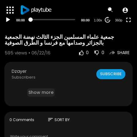
auto
00:00
00:00
1.00x
360p
20
جمعية علماء المسلمين الجزء الثالث نهضة الجمعية
بالجزائر وصدامها مع فرنسا و الطرق الصوفية
595
views • 06/22/16
0
0
SHARE
Dzayer
SUBSCRIBE
Subscribers
Show more
sort
0 Comments
SORT BY