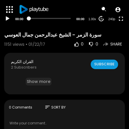
00:00
00:00
1.00x
240p
20
1151
views • 01/22/17
0
0
SHARE
القران الكريم
SUBSCRIBE
2 Subscribers
Show more
sort
0 Comments
SORT BY