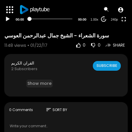
00:00
00:00
1.00x
240p
20
1148
views • 01/22/17
0
0
SHARE
القران الكريم
SUBSCRIBE
2 Subscribers
Show more
sort
0 Comments
SORT BY