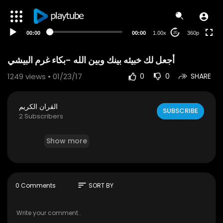
auto
00:00
00:00
1.00x
360p
20
1249
views • 01/23/17
0
0
SHARE
القران الكريم
SUBSCRIBE
2 Subscribers
Show more
sort
0 Comments
SORT BY