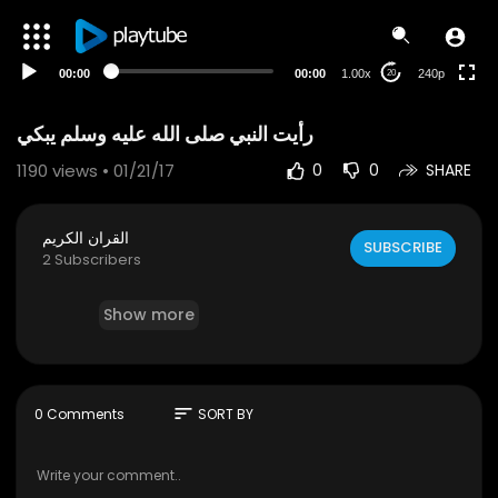
00:00
00:00
1.00x
240p
20
1190
views • 01/21/17
0
0
SHARE
القران الكريم
SUBSCRIBE
2 Subscribers
Show more
sort
0 Comments
SORT BY