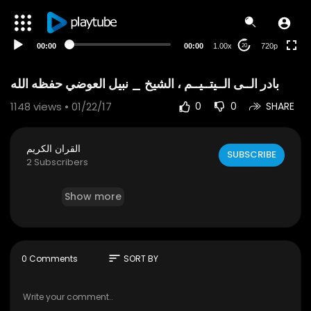
240p
auto
00:00
00:00
1.00x
720p
20
1148
views • 01/22/17
0
0
SHARE
القران الكريم
SUBSCRIBE
2 Subscribers
Show more
sort
0 Comments
SORT BY