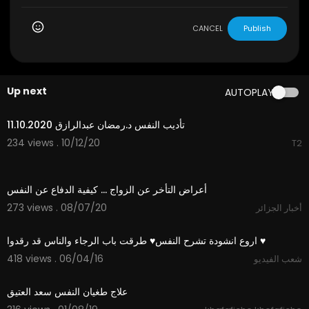
CANCEL
Publish
Up next
AUTOPLAY
44:09
⁣تأديب النفس د.رمضان عبدالرازق 11.10.2020
234 views . 10/12/20
T2
2:50
أعراض التأخر عن الزواج ... كيفية الدفاع عن النفس
273 views . 08/07/20
أخبار الجزائر
02:34
اروع انشودة تشرح النفس♥ طرقت باب الرجاء والناس قد رقدوا ♥
418 views . 06/04/16
شعب الفيديو
04:55
علاج طغيان النفس سعد العتيق