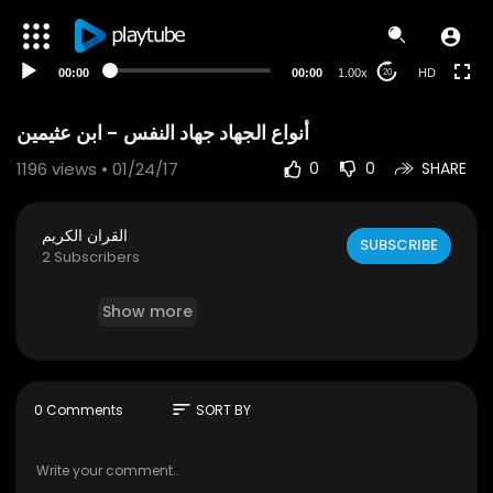
00:00
00:00
1.00x
HD
20
1196
views • 01/24/17
0
0
SHARE
القران الكريم
SUBSCRIBE
2 Subscribers
Show more
sort
0 Comments
SORT BY