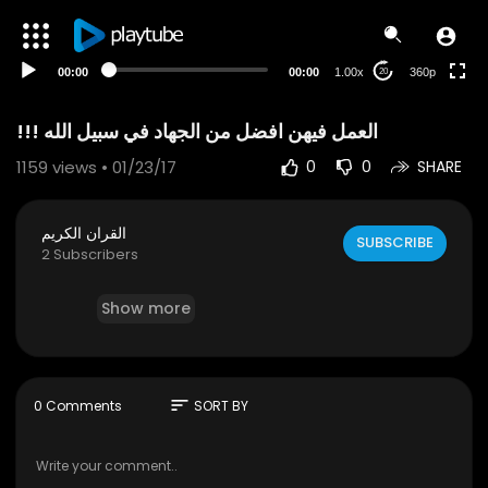
auto
00:00
00:00
1.00x
360p
20
1159
views • 01/23/17
0
0
SHARE
القران الكريم
SUBSCRIBE
2 Subscribers
Show more
sort
0 Comments
SORT BY