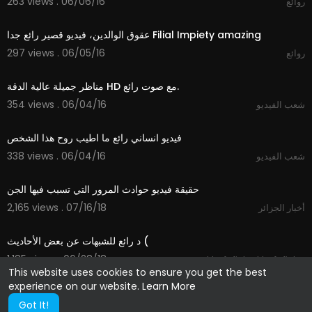
263 views . 06/06/16
روائع
03:52
عقوق الوالدين، فيديو قصير رائع جدا Filial Impiety amazing
297 views . 06/05/16
روائع
10:48
مناظر جميلة عالية الدقة HD مع صوت رائع.
354 views . 06/04/16
شعب الفيديو
03:42
فيديو انساني رائع ما اطيب روح هذا الشخص
338 views . 06/04/16
شعب الفيديو
01:15
حقيقة فيديو حوادث المرور التي تسبب فيها الجن
2,165 views . 07/16/18
أخبار الجزائر
10:22
د رائع للشبهات عن بعض الأحاديث (
1,185 views . 06/28/18
khafafiche khefafiche
This website uses cookies to ensure you get the best
experience on our website.
Learn More
Got It!