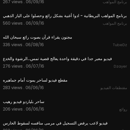
267 views . 06/09/16
برنامج المواهب
06:00
برنامج المواهب البريطانية - ادوا أغنية بشكل رائع وحصلوا على الباز الذهبي
560 views . 06/09/16
برنامج المواهب
01:25
مجنون يقراء قرآن بصوت رائع سبحان الله
336 views . 06/08/16
TubeDz
01:06
فيديو معبر جدا في دقيقة واحدة يعالج قضية تمس...الرشوة والخدع
276 views . 06/07/16
Dzayer
05:41
مقطع فيديو لساحر يموت أمام جماهيره
283 views . 06/06/16
مقتطفات الفيديو
05:38
ساحر بلياردو فيديو رهيب
206 views . 06/06/16
روائع
03:33
فيديو لاعب يرفض التسجيل في مرمى منافسه لسقوط الحارس