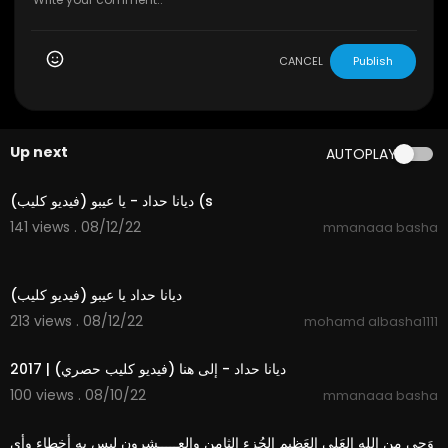
CANCEL
Publish
Up next
AUTOPLAY
4:38
ديانا حداد - يا عيبو (فيديو كليب) (s
141 views . 08/12/22
mmanaaa basha
4:38
ديانا حداد يا عيبو (فيديو كليب)
213 views . 08/12/22
mohamd albasha1111
5:05
ديانا حداد - إلى هنا (فيديو كليب حصري) | 2017
100 views . 08/10/22
mmanaaa basha
8:44
وَحي من الله العَلي العَظيم الجُزء الثامِن والعـــــشرون ليس به أخطاء وأي