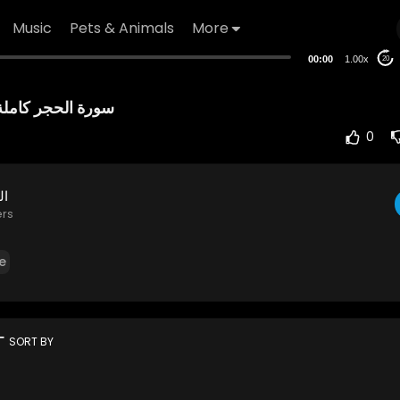
Music
Pets & Animals
More
00:00
1.00x
20
0
ال
ers
e
rt
SORT BY