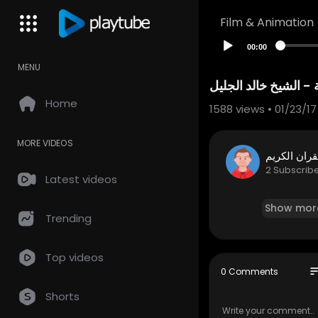
Film & Animation
00:00
MENU
Home
1588
views • 01/23/17
MORE VIDEOS
قران الكريم
2 Subscrib
Latest videos
Show mor
Trending
Top videos
so
0 Comments
Shorts