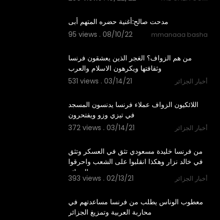
3:54
مدحت صالح:أغنية حضره المتهم أبى
95 views . 08/10/22
mmanaaa basha
5:47
من هم الزواف؟ الغجر الذين يعشقون فرنسا
وثقافتها ويكرهون الاسلام والعرب
531 views . 03/14/21
أخبار الجزائر
15:00
اللائكيون الزواف عملاء فرنسا يدنسون المسجد
في تيزي وزو ويفتحرون
372 views . 03/14/21
أخبار الجزائر
0:32
من فرنسا خليدة مسعودي تثق في العسكر وتثق
في خالد نزار وهكذا انقلبوا على الشعب واحرقوا
الجزائر
393 views . 02/13/21
أخبار الجزائر
0:31
معطوب الوناس يطلب من فرنسا مساعدتهم في
محاربة العربية وتمزيغ الجزائر