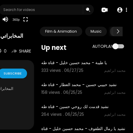
auto
360p
Film & Animation
Music
Pets & A
المخابراتي 
Up next
AUTOPLAY
0
SHARE
3:53
يا طيبة - محمد حسين خليل - قناة طه
333 views . 06/27/25
محمد ابراهيم
SUBSCRIBE
3:52
نشيد حبيبي حسين - محمد العطار - قناة طه
⁣المخابرا
158 views . 06/25/25
محمد ابراهيم
4:49
نشيد قدمت لك روحي حسين - قناة طه
264 views . 06/25/25
محمد ابراهيم
3:43
نشيد يا رمال الطفوف - محمد حسين خليل - قناة