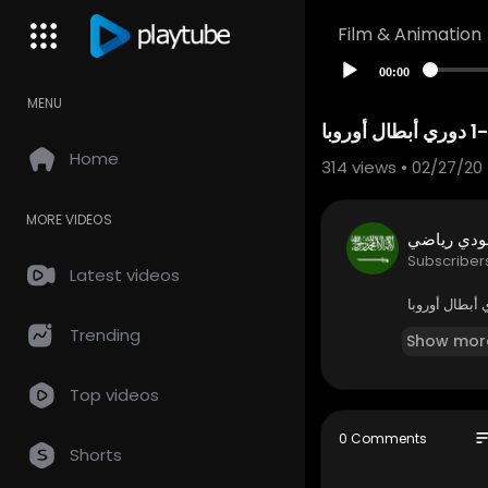
Film & Animation
00:00
MENU
Home
314
views • 02/27/20
MORE VIDEOS
دي رياضي
Subscriber
Latest videos
Trending
Show mor
Top videos
so
0 Comments
Shorts