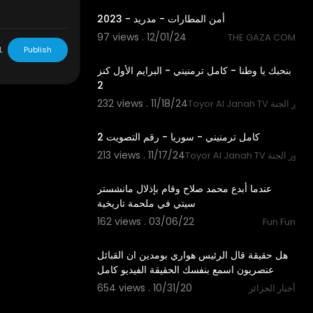
أمن المطارات - مدريد - 2023
97 views . 12/01/24
THE GAZA COM
2:33
L
Publish
بنحبك يا وطنا - كامل ترمنيني - البرايم الأول كنز
2
232 views . 11/18/24
Toyor Al قناة طيور الجنة
1:02
كامل ترمنيني - سوريا - رقم التصويت 2
213 views . 11/17/24
Toyor Al J قناة طيور الجنة
10:09
عندما أبدع محمد صلاح وقام بإذلال مانشستر
سيتي في ملحمة تاريخية
162 views . 03/06/22
Fun Fun
3:31
هل حقيقة قال الرئيس هواري بومدين ان القبائل
عنصريون اسمع بنفسك الحقيقة الفيديو كامل
654 views . 10/31/20
أخبار الجزائر
3:23