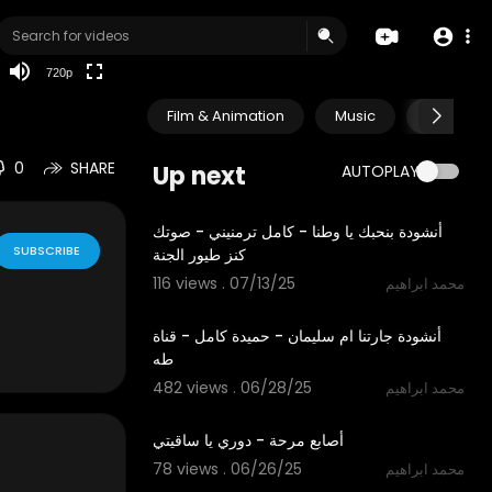
360p
240p
720p
auto
Film & Animation
Music
Pets & A
0
SHARE
Up next
AUTOPLAY
2:33
أنشودة بنحبك يا وطنا - كامل ترمنيني - صوتك
SUBSCRIBE
كنز طيور الجنة
116 views . 07/13/25
محمد ابراهيم
2:26
أنشودة جارتنا ام سليمان - حميدة كامل - قناة
طه
482 views . 06/28/25
محمد ابراهيم
1:58
أصابع مرحة - دوري يا ساقيتي
78 views . 06/26/25
محمد ابراهيم
18:49