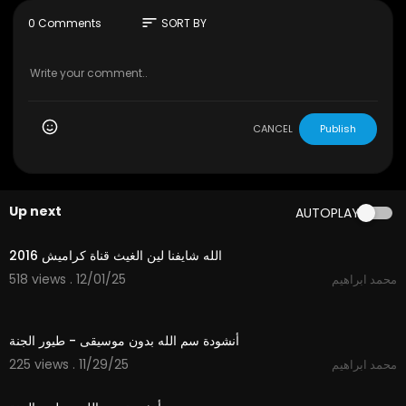
-
وبعد
sort
0 Comments
SORT BY
إن هذا هو عنوان قناة لي على موقع تمبلر فيه امضاء لي تدل
على ملكيتي لهذه القناة
https://www.tumblr.com/blog/me....gamohama
dalhade1000m
CANCEL
Publish
Up next
AUTOPLAY
3:53
الله شايفنا لين الغيث قناة كراميش 2016
518 views . 12/01/25
محمد ابراهيم
1:06
أنشودة سم الله بدون موسيقى - طيور الجنة
225 views . 11/29/25
محمد ابراهيم
1:06