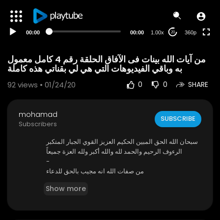
auto
00:00
00:00
1.00x
360p
20
من آيات الله بينات فى الآفاق الحلقة رقم 4 كامل معمول
به وباقي الفيديوهات التي هي لي بقناتي هذه كاملة
92
views • 01/24/20
0
0
SHARE
mohamad
SUBSCRIBE
Subscribers
سبحان الله الحق المبين الحكيم العزيز القوي الجبار المتكبر
الرءوف الرحيم والحمد لله والله أكبر ولله العزة جميعاً
-
من صفات الله انه مجيب بالحق للدعاء
ومن صفات الله انه قوي بالحق وانه حق مبين وانه عزيز بالح
Show more
ق وأن الله لايرضى بالباطل ولا يرضى شيء إلا بالحق
-
هذا الفيديو هو فيديو رائع